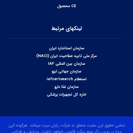
CE محصول
لینکهای مرتبط
سازمان استاندارد ایران
مرکز ملی تایید صلاحیت ایران (NACI)
سازمان بین المللی IAF
سازمان جهانی ایزو
استعلام iafcertsearch
سازمان غذا دارو
اداره کل تجهیزات پزشکی
تمامی حقوق این سایت متعلق به شرکت رایان سرت میباشد. هرگونه کپی
برداری بدون ذکر منبع پیگرد قانونی خواهد داشت. ویرایش و طراحی