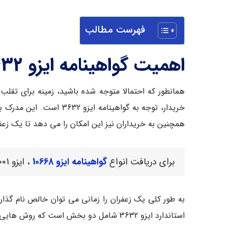
فهرست مطالب
اهمیت گواهینامه ایزو 3632
همانطور که احتمالا متوجه شده باشید، زمینه برای تقلب 
خریدار، توجه به گواهینا
همچنین به خریداران نیز این امکان را می دهد تا یک زعفر
برای دریافت انواع
گواهینامه ایزو 10668
، ایزو 50001 ، ایزو 22301 و … می توانید همین حالا با ما در تماس باشید.
استاندارد ایزو 3632 شامل دو بخش است که روش هایی برای انواع زعفران (خشک، پودر، رشته ای، برش خورده) را ارائه می دهند.