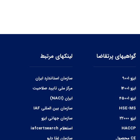
گواهیهای پرتقاضا
لینکهای مرتبط
ایزو 9001
سازمان استاندارد ایران
ایزو 14001
مرکز ملی تایید صلاحیت
ایزو 45001
ایران (NACI)
HSE-MS
سازمان بین المللی IAF
ایزو 22000
سازمان جهانی ایزو
HACCP
استعلام iafcertsearch
CE محصول
سازمان غذا دارو