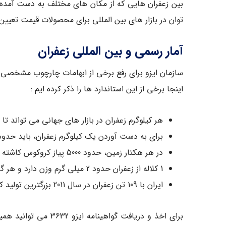
توان در بازار های بین المللی برای محصولات قیمت تعیین 
آمار رسمی و بین المللی زعفران
اینجا برخی از این استاندارد ها را ذکر کرده ایم :
هر کیلوگرم زعفران در بازار های جهانی می تواند تا حدود 30.000 یورو قیمت دا
برای به دست آوردن یک کیلوگرم زعفران، باید حدود 250.000 گل برداشت شو
در هر هکتار زمین، حدود 5000 پیاز کروکوس کاشته می شود.
1 کلاله از زعفران حدود 2 میلی گرم وزن دارد و هر گل میانگین 3 کلاله دارد.
ایران با 109 تن زعفران در سال 2011 بزرگترین تولید کننده جهان به شمار می رود.
برای اخذ و دریافت گواهینامه ایزو 3632 می توانید همین حالا با مشاوران