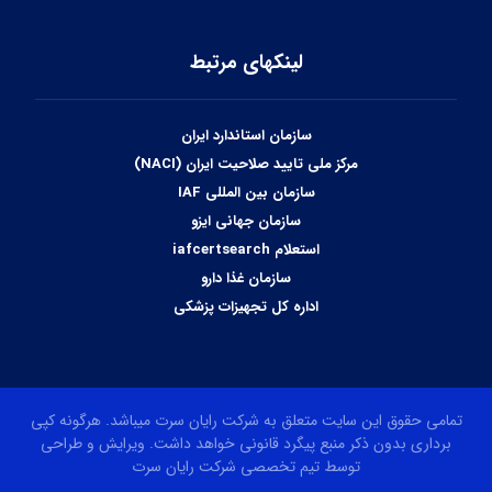
لینکهای مرتبط
سازمان استاندارد ایران
مرکز ملی تایید صلاحیت ایران (NACI)
سازمان بین المللی IAF
سازمان جهانی ایزو
استعلام iafcertsearch
سازمان غذا دارو
اداره کل تجهیزات پزشکی
تمامی حقوق این سایت متعلق به شرکت رایان سرت میباشد. هرگونه کپی
برداری بدون ذکر منبع پیگرد قانونی خواهد داشت. ویرایش و طراحی
توسط تیم تخصصی شرکت رایان سرت