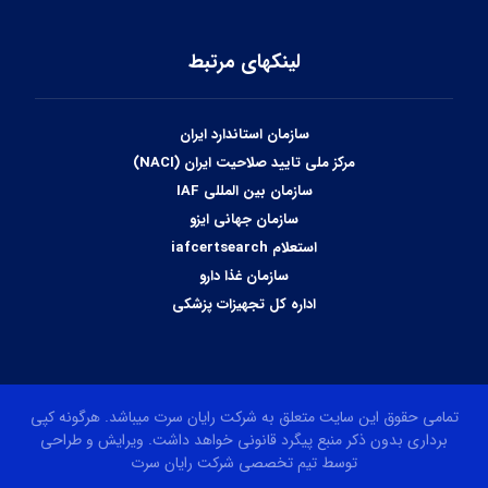
لینکهای مرتبط
سازمان استاندارد ایران
مرکز ملی تایید صلاحیت ایران (NACI)
سازمان بین المللی IAF
سازمان جهانی ایزو
استعلام iafcertsearch
سازمان غذا دارو
اداره کل تجهیزات پزشکی
تمامی حقوق این سایت متعلق به شرکت رایان سرت میباشد. هرگونه کپی
برداری بدون ذکر منبع پیگرد قانونی خواهد داشت. ویرایش و طراحی
توسط تیم تخصصی شرکت رایان سرت