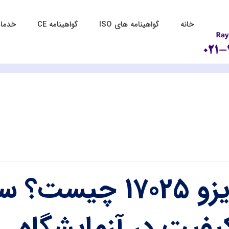
خانه
گواهینامه های ISO
گواهینامه CE
خدمات
ایزو 17025 چی
یفیت در آزمایشگاه