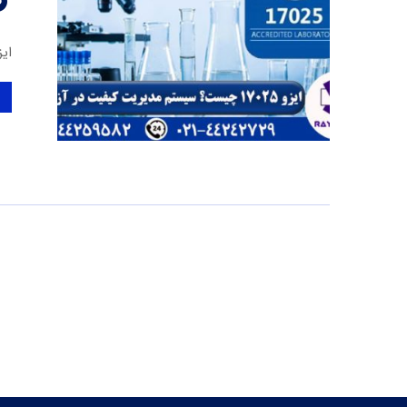
ایزو 17025 در دنیای امروز، استانداردهای بین‌المللی مانند ای