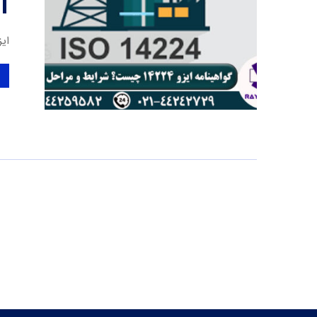
ایزو 14224 در صنایع پرریسکی همچون نفت، گاز و پتروشیمی، مدیری