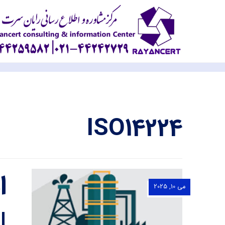
ISO14224
می 10, 2025
|