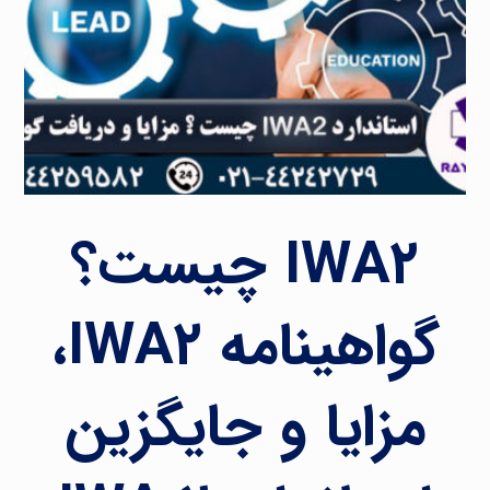
IWA۲ چیست؟
گواهینامه IWA۲،
مزایا و جایگزین