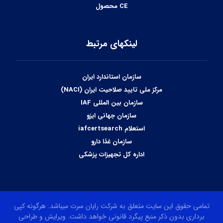
CE محصول
لینکهای مرتبط
سازمان استاندارد ایران
مرکز ملی تایید صلاحیت ایران (NACI)
سازمان بین المللی IAF
سازمان جهانی ایزو
استعلام iafcertsearch
سازمان غذا دارو
اداره کل تجهیزات پزشکی
تمامی حقوق این سایت متعلق به شرکت رایان سرت میباشد. هرگونه کپی
برداری بدون ذکر منبع پیگرد قانونی خواهد داشت. ویرایش و طراحی