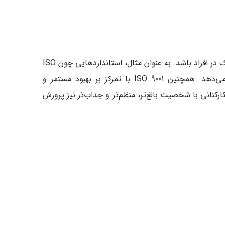
شاید عجیب به نظر برسد، اما پیاده‌سازی استانداردهای بین‌المللی مانند ایزو (ISO) می‌تواند زمینه‌ساز رشد ویژگی‌های کاریزماتیک در افراد باشد. به عنوان مثال، استانداردهایی چون ISO
10015 که بر آموزش و توانمندسازی کارکنان تمرکز دارد، مهارت‌هایی چون رهبری، ارتباط مؤثر و مسئولیت‌پذیری را توسعه می‌دهد. همچنین ISO 9001 با تمرکز بر بهبود مستمر و
رکنانی با شخصیت بالغ‌تر، منظم‌تر و جذاب‌تر نیز پرورش