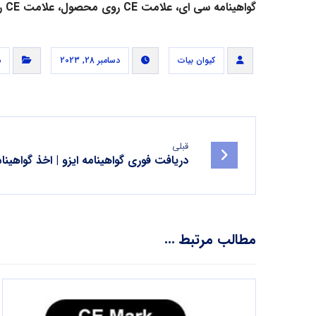
گواهینامه سی ای
، علامت
CE
روی محصول، علامت
CE
ر
کیوان بیات
دسامبر 28, 2023
م
قبلی
دریافت فوری گواهینامه ایزو | اخذ گواهین
مطالب مرتبط ...