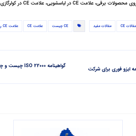
وی محصولات برقی، علامت
CE
در لباسشویی، علامت
CE
در کولرگازی
،
قالات CE
مقالات مفید
CE چیست
علامت CE
علامت CE روی محصول
گواهینامه 22000
امه ایزو فوری برای شرکت